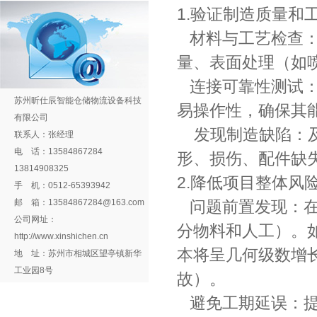
1.验证制造质量和
材料与工艺检查：
量、表面处理（如
连接可靠性测试：
苏州昕仕辰智能仓储物流设备科技
易操作性，确保其
有限公司
发现制造缺陷：及
联系人：张经理
电 话：13584867284
形、损伤、配件缺
13814908325
2.降低项目整体风
手 机：0512-65393942
邮 箱：13584867284@163.com
问题前置发现：在
公司网址：
分物料和人工）。
http://www.xinshichen.cn
本将呈几何级数增
地 址：苏州市相城区望亭镇新华
工业园8号
故）。
避免工期延误：提