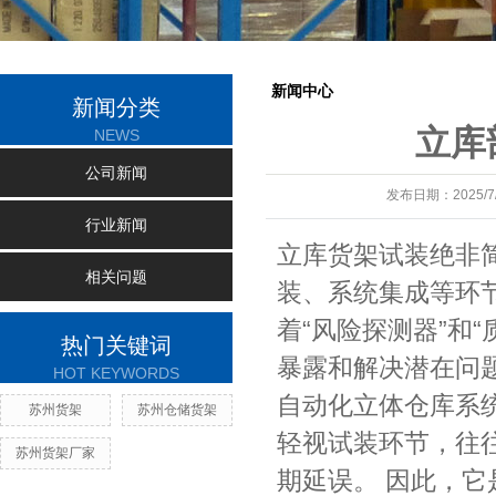
新闻中心
新闻分类
立库
NEWS
公司新闻
发布日期：
2025/7
行业新闻
立库货架试装绝非
相关问题
装、系统集成等环
着“风险探测器”和
热门关键词
暴露和解决潜在问
HOT KEYWORDS
自动化立体仓库系
苏州货架
苏州仓储货架
轻视试装环节，往
苏州货架厂家
期延误。 因此，